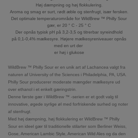
Høj dæmpning og høj flokkulering.
Aroma og smag er surt, rødt æble og stenfrugt, især fersken.
Det optimale temperaturområde for WildBrew ™ Philly Sour
gær, er 20 ° C - 25 ° C
Der opnås typisk pH på 3,2-3,5 og titrerbar syreindhold
på 0,1-0,4% mælkesyre. Højere mælkesyreniveauer opnås
med en urt der
er høj i glukose
WildBrew ™ Philly Sour er en unik art af Lachancea valgt fra
naturen af ​​University of the Sciences i Philadelphia, PA, USA.
Philly Sour producerer moderate mængder mælkesyre ud
over ethanol i et enkelt gæringstrin.
Denne første gær i WildBrew ™ -serien er et godt valg til
innovative, øgede syrlige øl med forfriskende surhed og noter
af stenfrugt.
Med høj dæmpning, høj flokkulering er WildBrew ™ Philly
Sour en ideel gær til traditionelle stilarter som Berliner Weiss,
Gose, American Lambic Style, American Wild Ales og da den