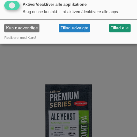
Lalvin EC 1118 - Gærbrev med 5 gram - Fra
Aktiver/deaktiver alle applikatione
Lallemand
Brug denne kontakt til at aktivere/deaktivere alle apps.
19,00 kr.
Kun nødvendige
Tillad udvalgte
Tillad alle
Realiseret med Klaro!