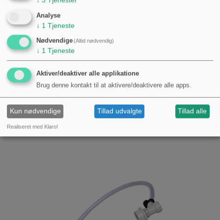
Analyse
↓
1
Tjeneste
Ball Lock CO2 Connector - Cornelius
69,00 kr.
Nødvendige
(Altid nødvendig)
↓
1
Tjeneste
Aktiver/deaktiver alle applikatione
Brug denne kontakt til at aktivere/deaktivere alle apps.
Kun nødvendige
Tillad udvalgte
Tillad alle
Realiseret med Klaro!