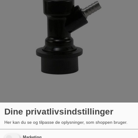
Ball Lock m/Slangenippel øl
Dine privatlivsindstillinger
69,00 kr.
Her kan du se og tilpasse de oplysninger, som shoppen bruger.
Marketing