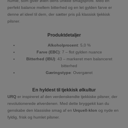
humle, som giver øllen dens unikke smagsprofil. Med en
perfekt balance mellem bitterhed og en let gylden farve er
denne øl ideel til dem, der sætter pris på klassisk tjekkisk
pilsner.
Produktdetaljer
Alkoholprocent
: 5,0 %
Farve (EBC)
: 7 – flot gylden nuance
Bitterhed (IBU)
: 43 – markeret men balanceret
bitterhed
Gæringstype
: Overgæret
En hyldest til tjekkisk ølkultur
URQ
er inspireret af den verdenskendte tjekkiske pilsner, der
revolutionerede ølverdenen. Med dette bryggekit kan du
genskabe den klassiske smag af en
Urquell-klon
og nyde en
fyldig, frisk og humlet pilsner.