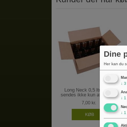
Dine p
Her kan du s
Mar
↓
3
Long Neck 0,5 ltr flaske
Ana
sendes ikke kun afhentning
↓
1
7,00 kr.
Nø
↓
1
Akt