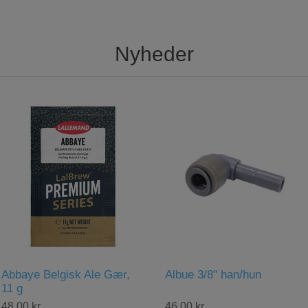
Nyheder
Albue 3/8" han/hun
Ball Lock Ølforbinder,
Duotight 8 mm
46,00 kr.
66,00 kr.