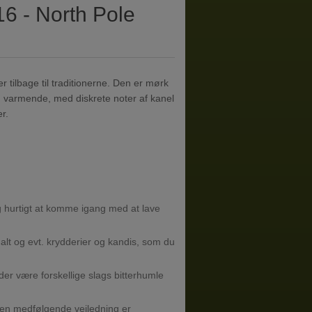
6 - North Pole
 tilbage til traditionerne. Den er mørk
g varmende, med diskrete noter af kanel
r.
 hurtigt at komme igang med at lave
alt og evt. krydderier og kandis, som du
 der være forskellige slags bitterhumle
den medfølgende vejledning er