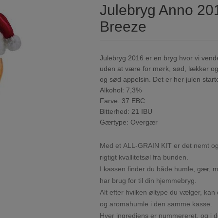
Julebryg Anno 201
Breeze
Julebryg 2016 er en bryg hvor vi vender
uden at være for mørk, sød, lækker o
og sød appelsin. Det er her julen starte
Alkohol: 7,3%
Farve: 37 EBC
Bitterhed: 21 IBU
Gærtype: Overgær
Med et ALL-GRAIN KIT er det nemt og
rigtigt kvallitetsøl fra bunden.
I kassen finder du både humle, gær, m
har brug for til din hjemmebryg.
Alt efter hvilken øltype du vælger, kan
og aromahumle i den samme kasse.
Hver ingrediens er nummereret, og i 