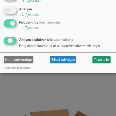
↓
3
Tjenester
Analyse
↓
1
Tjeneste
Nødvendige
(Altid nødvendig)
Long Neck 0,5 ltr flaske sendes ikke kun
↓
1
Tjeneste
afhentning
7,00 kr.
Aktiver/deaktiver alle applikatione
Brug denne kontakt til at aktivere/deaktivere alle apps.
Kun nødvendige
Tillad udvalgte
Tillad alle
Realiseret med Klaro!