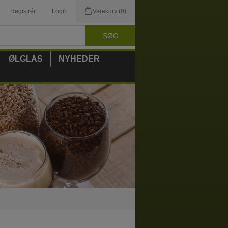
Registrér
Login
Varekurv
(0)
ØLGLAS
NYHEDER