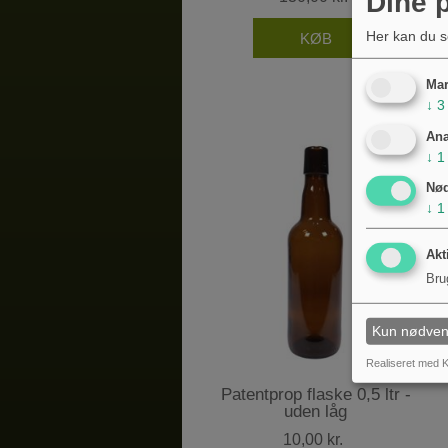
Dine p
Her kan du s
Mar
↓
3
Ana
↓
1
Nø
↓
1
Akt
Bru
Kun nødven
Realiseret med K
Patentprop flaske 0,5 ltr -
uden låg
10,00 kr.