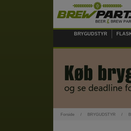
BRYGUDSTYR
FLAS
Forside
/
BRYGUDSTYR
/
B