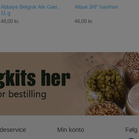
Albue 3/8" han/hun
Ball Lock Ølforbinder,
Duotight 8 mm
46,00 kr.
66,00 kr.
deservice
Min konto
Følg