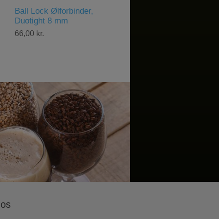
Brewster Beacon 70
Brewster Beacon 70,
Isoleringsjakke til kedel
Pumpe
430,00 kr.
1.000,00 kr.
 os