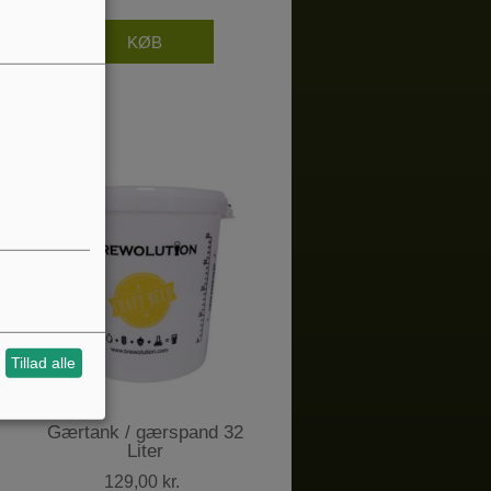
Tillad alle
Gærtank / gærspand 32
Liter
129,00 kr.