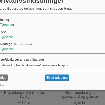
rivatlivsindstillinger
e og tilpasse de oplysninger, som shoppen bruger.
keting
Tjenester
lyse
Tjeneste
dvendige
(Altid nødvendig)
Tjeneste
iver/deaktiver alle applikatione
g denne kontakt til at aktivere/deaktivere alle apps.
dige
Tillad udvalgte
laro!
Plastslange 9,5 mm 1m
Gummipakning til
(3/8")
gærspand og gærrør
19,00 kr.
6,00 kr.