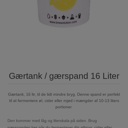
Gærtank / gærspand 16 Liter
Gærtank, 16 ltr, til de lidt mindre bryg. Denne spand er perfekt
til at fermentere øl, cider eller mjød i mængder af 10-13 liters
portioner.
Den kommer med låg og literskala på siden. Brug
gærspanden her når du fermenterer din ølbryg, cider eller