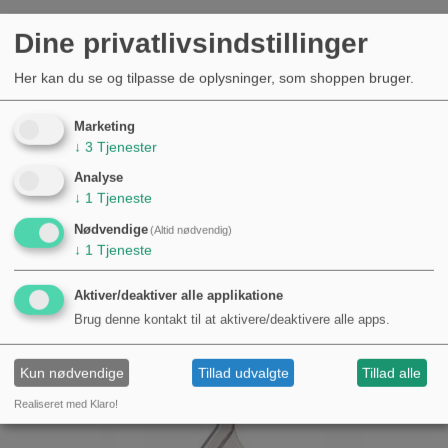
Dine privatlivsindstillinger
Her kan du se og tilpasse de oplysninger, som shoppen bruger.
Gummipakning til gærspand og gærrør
Marketing
6,00 kr.
↓
3
Tjenester
Analyse
↓
1
Tjeneste
Nødvendige
(Altid nødvendig)
↓
1
Tjeneste
Aktiver/deaktiver alle applikatione
Brug denne kontakt til at aktivere/deaktivere alle apps.
Kun nødvendige
Tillad udvalgte
Tillad alle
Realiseret med Klaro!