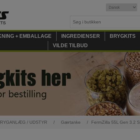
KNING + EMBALLAGE
INGREDIENSER
BRYGKITS
VILDE TILBUD
RYGANLÆG / UDSTYR
/
Gærtanke
/
FermZilla 55L Gen 3.2 St