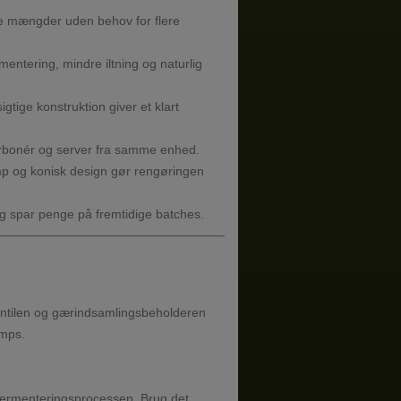
e mængder uden behov for flere
mentering, mindre iltning og naturlig
tige konstruktion giver et klart
rbonér og server fra samme enhed.
p og konisk design gør rengøringen
 spar penge på fremtidige batches.
entilen og gærindsamlingsbeholderen
amps.
t fermenteringsprocessen. Brug det