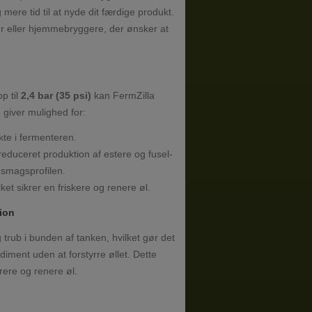
mere tid til at nyde dit færdige produkt.
ter eller hjemmebryggere, der ønsker at
p til
2,4 bar (35 psi)
kan FermZilla
e giver mulighed for:
kte i fermenteren.
reduceret produktion af estere og fusel-
r smagsprofilen.
ilket sikrer en friskere og renere øl.
tion
rub i bunden af tanken, hvilket gør det
diment uden at forstyrre øllet. Dette
rere og renere øl.