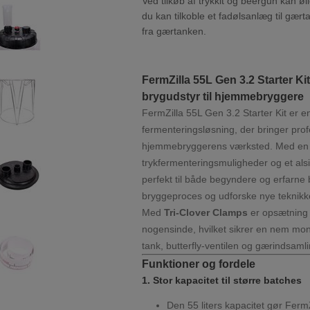
Ved tilkøb af trykkit og beergun kan øl
du kan tilkoble et fadølsanlæg til gær
fra gærtanken.
FermZilla 55L Gen 3.2 Starter Kit
brygudstyr til hjemmebryggere
FermZilla 55L Gen 3.2 Starter Kit er en
fermenteringsløsning, der bringer profe
hjemmebryggerens værksted. Med en sto
trykfermenteringsmuligheder og et als
perfekt til både begyndere og erfarne
bryggeproces og udforske nye teknikk
Med
Tri-Clover Clamps
er opsætning 
nogensinde, hvilket sikrer en nem mon
tank, butterfly-ventilen og gærindsam
Funktioner og fordele
1. Stor kapacitet til større batches
Den 55 liters kapacitet gør FermZi