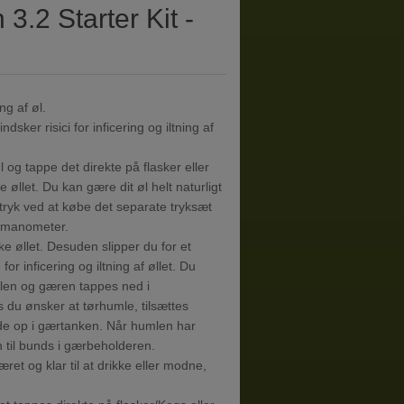
3.2 Starter Kit -
ng af øl.
sker risici for inficering og iltning af
 og tappe det direkte på flasker eller
 øllet. Du kan gære dit øl helt naturligt
tryk ved at købe det separate tryksæt
d manometer.
e øllet. Desuden slipper du for et
or inficering og iltning af øllet. Du
ilen og gæren tappes ned i
 du ønsker at tørhumle, tilsættes
yde op i gærtanken. Når humlen har
 til bunds i gærbeholderen.
ret og klar til at drikke eller modne,