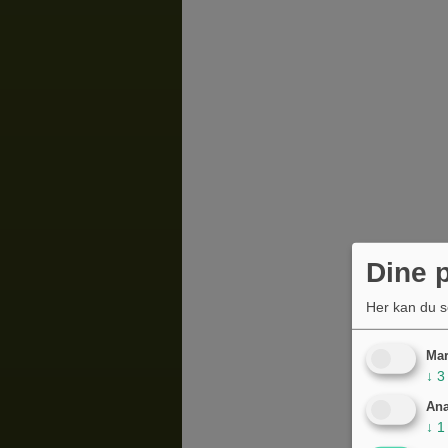
Dine p
Her kan du s
Mar
↓
3
Ana
↓
1