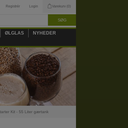
Registrér
Login
Varekurv
(0)
ØLGLAS
NYHEDER
arter Kit - 55 Liter gærtank