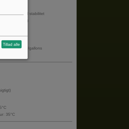
 Clamps
me
for maksimal stabilitet
(2,4 bar/35 psi)
r
ransport
Tillad alle
indikator i liter/gallons
langvarig brug
gtigt)
55°C
ur: 35°C