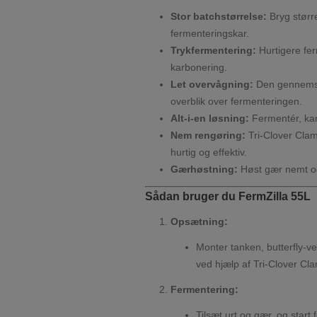
Stor batchstørrelse:
Bryg størr
fermenteringskar.
Trykfermentering:
Hurtigere fer
karbonering.
Let overvågning:
Den gennemsig
overblik over fermenteringen.
Alt-i-en løsning:
Fermentér, ka
Nem rengøring:
Tri-Clover Clam
hurtig og effektiv.
Gærhøstning:
Høst gær nemt og
Sådan bruger du FermZilla 55L
Opsætning:
Monter tanken, butterfly-v
ved hjælp af Tri-Clover Cl
Fermentering:
Tilsæt urt og gær, og star