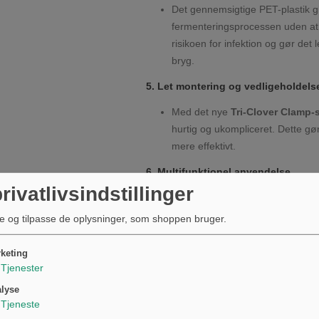
Det gennemsigtige PET-plastik gi
fermenteringsprocessen uden at
risikoen for infektion og gør det l
bryg.
5. Let montering og vedligeholdels
Med det nye
Tri-Clover Clamp-
hurtig og ukompliceret. Dette gø
mere effektivt.
6. Multifunktionel anvendelse
rivatlivsindstillinger
Fermentering:
Perfekt til både 
Karbonering:
Karboner direkte i
e og tilpasse de oplysninger, som shoppen bruger.
reducere behovet for ekstra udst
Servering:
Brug FermZilla som s
keting
til ekstra fustager.
Tjenester
lyse
Hvad er inkluderet i FermZilla 55
Tjeneste
55L Konisk tank
med metalhals