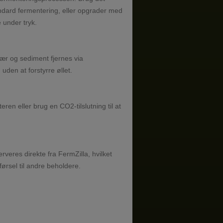
andard fermentering, eller opgrader med
e under tryk.
ær og sediment fjernes via
den at forstyrre øllet.
eren eller brug en CO2-tilslutning til at
serveres direkte fra FermZilla, hvilket
ørsel til andre beholdere.