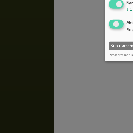
Nø
↓
1
Akt
Bru
Kun nødven
Realiseret med K