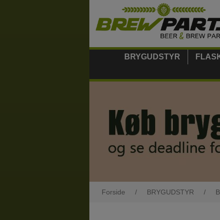
BRYGUDSTYR
FLAS
Forside
/
BRYGUDSTYR
/
B