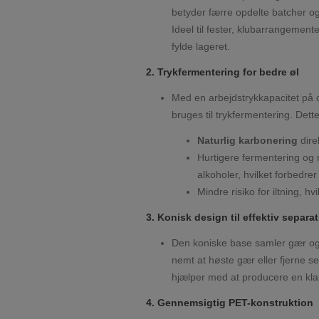
betyder færre opdelte batcher og 
Ideel til fester, klubarrangemen
fylde lageret.
2. Trykfermentering for bedre øl
Med en arbejdstrykkapacitet på o
bruges til trykfermentering. Dett
Naturlig karbonering
dire
Hurtigere fermentering og 
alkoholer, hvilket forbedre
Mindre risiko for iltning, hv
3. Konisk design til effektiv separa
Den koniske base samler gær og t
nemt at høste gær eller fjerne se
hjælper med at producere en kla
4. Gennemsigtig PET-konstruktion