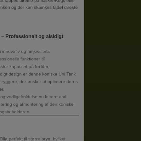
let tappes direkte på flasker/Kegs eller
tanken og der kan skænkes fadøl direkte
 – Professionelt og alsidigt
 innovativ og højkvalitets
ssionelle funktioner til
r kapacitet på 55 liter,
idigt design er denne koniske Uni Tank
 bryggere, der ønsker at optimere deres
er.
og vedligeholdelse nu lettere end
tering og afmontering af den koniske
lingsbeholderen.
lla perfekt til større bryg, hvilket