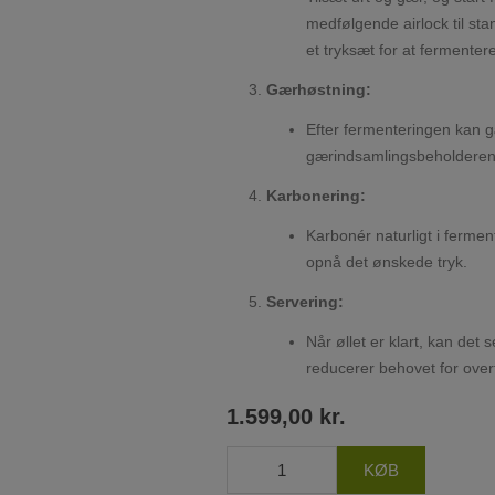
medfølgende airlock til st
et tryksæt for at fermenter
Gærhøstning:
Efter fermenteringen kan g
gærindsamlingsbeholderen u
Karbonering:
Karbonér naturligt i ferment
opnå det ønskede tryk.
Servering:
Når øllet er klart, kan det 
reducerer behovet for overf
1.599,00 kr.