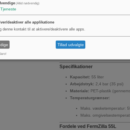
dvendige
(Altid nødvendig)
Butterfly-ventil
med Tri-Clover
Tjeneste
Reinforced stainless steel fra
Låg med trykudløsningsventil
iver/deaktiver alle applikatione
60 ml gærindsamlingsbeholde
g denne kontakt til at aktivere/deaktivere alle apps.
Airlock
til fermentering
Rustfrit stål håndtag
for nem t
dige
Tillad udvalgte
Klæbende termometer
og niveau
laro!
Reservedele:
Ekstra O-ring for 
Specifikationer
Kapacitet:
55 liter
Arbejdstryk:
2,4 bar (35 psi)
Materiale:
PET-plastik (gennemsi
Temperaturgrænser:
Maks. væsketemperatur: 
Maks. omgivelsestemperat
Fordele ved FermZilla 55L