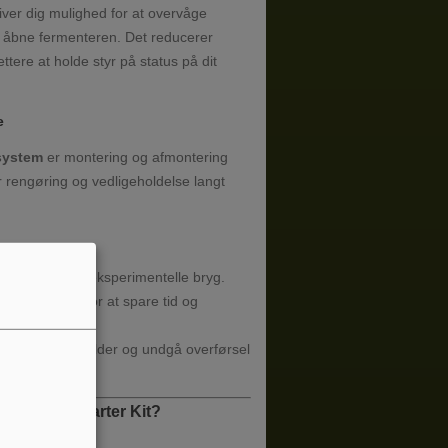
ver dig mulighed for at overvåge
 åbne fermenteren. Det reducerer
ettere at holde styr på status på dit
e
system
er montering og afmontering
r rengøring og vedligeholdelse langt
ales, lagers og eksperimentelle bryg.
 fermenteren for at spare tid og
yr.
erveringsbeholder og undgå overførsel
L Gen 3.2 Starter Kit?
ring