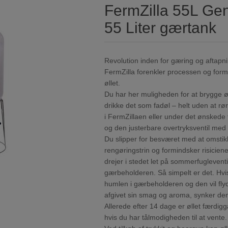
FermZilla 55L Gen 
55 Liter gærtank
Revolution inden for gæring og aftapni
FermZilla forenkler processen og formind
øllet.
Du har her muligheden for at brygge øl
drikke det som fadøl – helt uden at røre
i FermZillaen eller under det ønskede 
og den justerbare overtryksventil me
Du slipper for besværet med at omstikk
rengøringstrin og formindsker risiciene f
drejer i stedet let på sommerfuglevent
gærbeholderen. Så simpelt er det. Hvis
humlen i gærbeholderen og den vil fl
afgivet sin smag og aroma, synker den
Allerede efter 14 dage er øllet færdiggæ
hvis du har tålmodigheden til at vente.