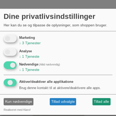
Gærrør til gærspand
Dine privatlivsindstillinger
15,00 kr.
Her kan du se og tilpasse de oplysninger, som shoppen bruger.
Marketing
↓
3
Tjenester
Analyse
↓
1
Tjeneste
Nødvendige
(Altid nødvendig)
↓
1
Tjeneste
Aktiver/deaktiver alle applikatione
Brug denne kontakt til at aktivere/deaktivere alle apps.
Kun nødvendige
Tillad udvalgte
Tillad alle
Realiseret med Klaro!