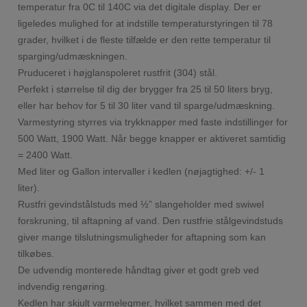
temperatur fra 0C til 140C via det digitale display. Der er
ligeledes mulighed for at indstille temperaturstyringen til 78
grader, hvilket i de fleste tilfælde er den rette temperatur til
sparging/udmæskningen.
Pruduceret i højglanspoleret rustfrit (304) stål.
Perfekt i størrelse til dig der brygger fra 25 til 50 liters bryg,
eller har behov for 5 til 30 liter vand til sparge/udmæskning.
Varmestyring styrres via trykknapper med faste indstillinger for
500 Watt, 1900 Watt. Når begge knapper er aktiveret samtidig
= 2400 Watt.
Med liter og Gallon intervaller i kedlen (nøjagtighed: +/- 1
liter).
Rustfri gevindstålstuds med ½” slangeholder med swiwel
forskruning, til aftapning af vand. Den rustfrie stålgevindstuds
giver mange tilslutningsmuligheder for aftapning som kan
tilkøbes.
De udvendig monterede håndtag giver et godt greb ved
indvendig rengøring.
Kedlen har skjult varmelegmer, hvilket sammen med det