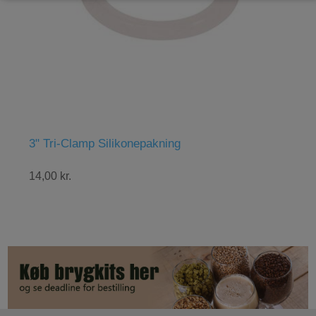
 Tri-Clamp Silikonepakning
Abbaye Be
00 kr.
48,00 kr.