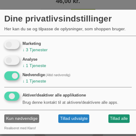
46,00 kr.
Dine privatlivsindstillinger
Her kan du se og tilpasse de oplysninger, som shoppen bruger.
Marketing
↓
3
Tjenester
Nyheder
Analyse
↓
1
Tjeneste
Nødvendige
(Altid nødvendig)
↓
1
Tjeneste
Aktiver/deaktiver alle applikatione
Brug denne kontakt til at aktivere/deaktivere alle apps.
Kun nødvendige
Tillad udvalgte
Tillad alle
Realiseret med Klaro!