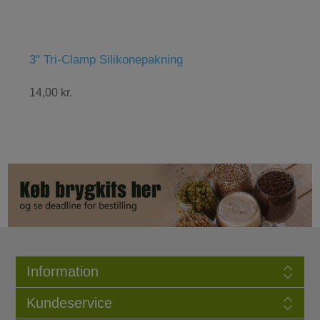
" Tri-Clamp Silikonepakning
Abbaye B
4,00 kr.
48,00 kr.
Information
Kundeservice