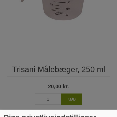
Trisani Målebæger, 250 ml
20,00 kr.