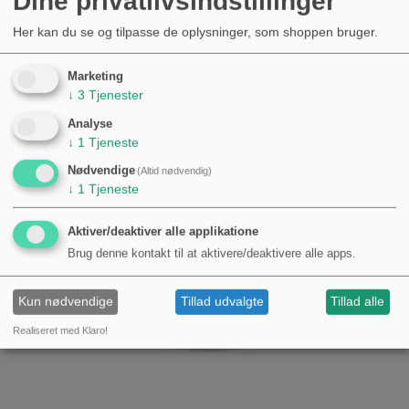
Dine privatlivsindstillinger
Her kan du se og tilpasse de oplysninger, som shoppen bruger.
Nyheder
Marketing
↓
3
Tjenester
Analyse
↓
1
Tjeneste
Nødvendige
(Altid nødvendig)
↓
1
Tjeneste
Aktiver/deaktiver alle applikatione
Brug denne kontakt til at aktivere/deaktivere alle apps.
Kun nødvendige
Tillad udvalgte
Tillad alle
Realiseret med Klaro!