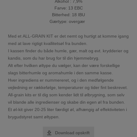
Alkohol : 7,9%
Farve: 13 EBC
Bitterhed: 18 IBU
Gærtype: overgær
Med et ALL-GRAIN KIT er det nemt og hurtigt at komme igang
med at lave rigtigt kvallitetsøl fra bunden.
I kassen finder du både humle, gær, malt og evt. krydderier og
kandis, som du har brug for til din hjemmebryg.
Alt efter hvilken øltype du vælger, kan der være forskellige
slags bitterhumle og aromahumle i den samme kasse.
Hver ingrediens er nummereret, og i den medfølgende
vejledning er rækkefølge, temperaturer og tider fint beskrevet.
All-grain kits er til dig som kender lidt til ølbrygning, som selv
vil blande alle ingredienser og skabe din egen øl fra bunden.
Et øl-kit giver 20-25 liter færdigt øl, afhængig af effektiviteten i
brygudstyret samt øltypen.
Download opskrift