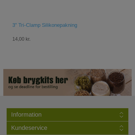
" Tri-Clamp Silikonepakning
Abbaye B
4,00 kr.
48,00 kr.
Information
Kundeservice