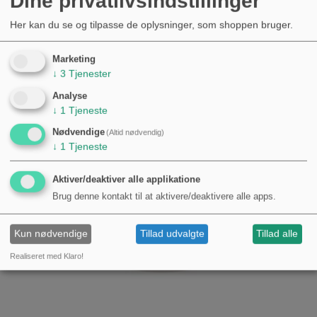
Dine privatlivsindstillinger
Her kan du se og tilpasse de oplysninger, som shoppen bruger.
Nyheder
Marketing
↓
3
Tjenester
Analyse
↓
1
Tjeneste
Nødvendige
(Altid nødvendig)
↓
1
Tjeneste
Aktiver/deaktiver alle applikatione
Brug denne kontakt til at aktivere/deaktivere alle apps.
Kun nødvendige
Tillad udvalgte
Tillad alle
Realiseret med Klaro!