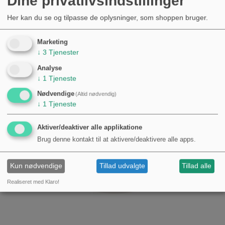
Dine privatlivsindstillinger
Her kan du se og tilpasse de oplysninger, som shoppen bruger.
Nyheder
Marketing
↓
3
Tjenester
Analyse
↓
1
Tjeneste
Nødvendige
(Altid nødvendig)
↓
1
Tjeneste
Aktiver/deaktiver alle applikatione
Brug denne kontakt til at aktivere/deaktivere alle apps.
Kun nødvendige
Tillad udvalgte
Tillad alle
Realiseret med Klaro!