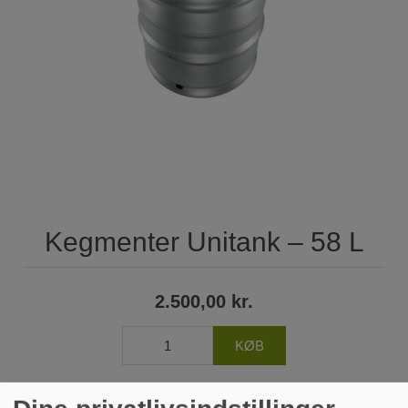
Kegmenter Unitank – 58 L
2.500,00 kr.