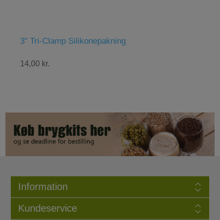
" Tri-Clamp Silikonepakning
Abbaye B
4,00 kr.
48,00 kr.
Information
Kundeservice