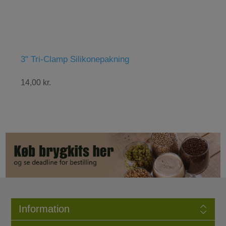
3" Tri-Clamp Silikonepakning
Abba
14,00 kr.
48,00
Information