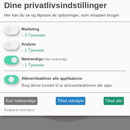
Dine privatlivsindstillinger
Her kan du se og tilpasse de oplysninger, som shoppen bruger.
Nyheder
Marketing
↓
3
Tjenester
Analyse
↓
1
Tjeneste
Nødvendige
(Altid nødvendig)
↓
1
Tjeneste
Aktiver/deaktiver alle applikatione
Brug denne kontakt til at aktivere/deaktivere alle apps.
Kun nødvendige
Tillad udvalgte
Tillad alle
Realiseret med Klaro!