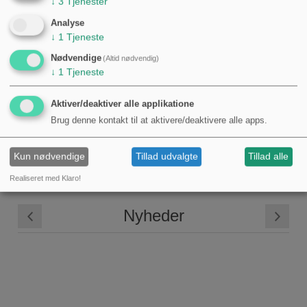
↓
3
Tjenester
bryggeopgaver.
Analyse
Opgrader din gærtank med disse rustfri stålhåndtag for en
↓
1
Tjeneste
problemfri bryggeoplevelse. Tjek produktbilledet for at
bekræfte kompatibilitet inden køb.
Nødvendige
(Altid nødvendig)
↓
1
Tjeneste
80,00 kr.
Aktiver/deaktiver alle applikatione
Brug denne kontakt til at aktivere/deaktivere alle apps.
Kun nødvendige
Tillad udvalgte
Tillad alle
Realiseret med Klaro!
Nyheder