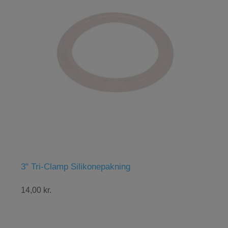
i-Clamp Silikonepakning
Abbaye Belgi
kr.
48,00 kr.