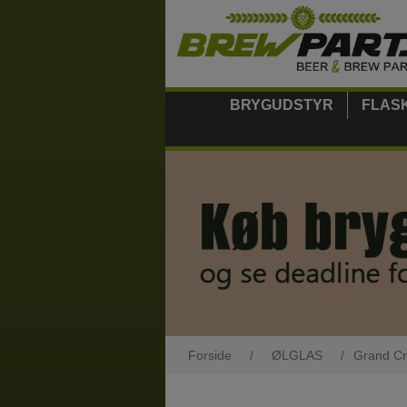
BRYGUDSTYR
FLAS
Forside
/
ØLGLAS
/
Grand Cr