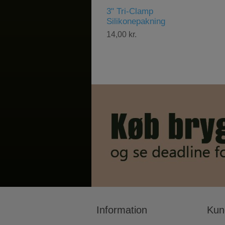
Tri-Clamp
Abbaye Belgisk Ale Gær,
ikonepakning
11 g
00 kr.
48,00 kr.
Information
Kun