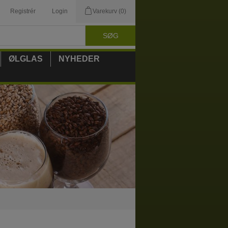
Registrér
Login
Varekurv
(0)
ØLGLAS
NYHEDER