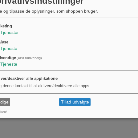
rivatlivsindstillinger
e og tilpasse de oplysninger, som shoppen bruger.
keting
Tjenester
lyse
Tjeneste
dvendige
(Altid nødvendig)
Tjeneste
iver/deaktiver alle applikatione
g denne kontakt til at aktivere/deaktivere alle apps.
dige
Tillad udvalgte
laro!