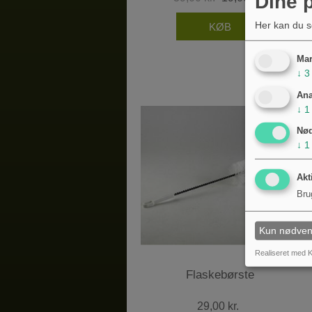
Dine p
Her kan du s
Mar
↓
3
Ana
↓
1
Nø
↓
1
Akt
Bru
Kun nødven
Realiseret med K
Flaskebørste
29,00 kr.