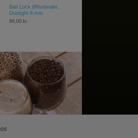
Brewster Beacon 70
Brewster Beacon 70,
Isoleringsjakke til kedel
Pumpe
430,00 kr.
1.000,00 kr.
 os