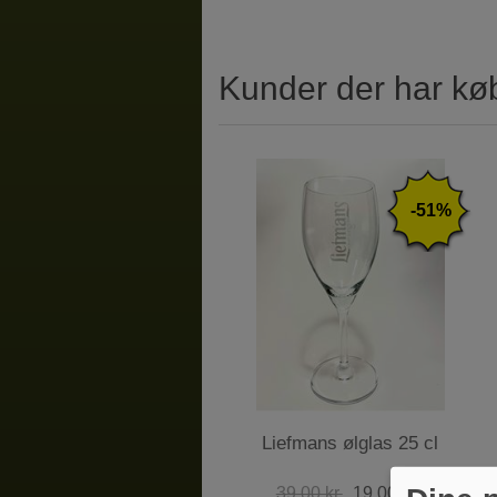
Kunder der har kø
-51%
Liefmans ølglas 25 cl
39,00 kr.
19,00 kr.