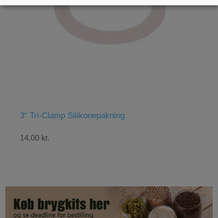
Tri-Clamp Silikonepakning
Abbaye Be
00 kr.
48,00 kr.