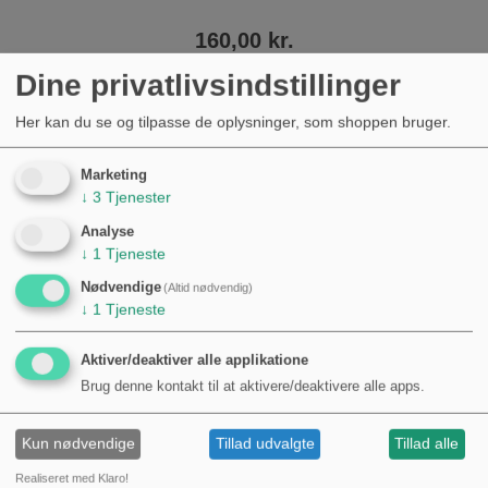
160,00 kr.
Dine privatlivsindstillinger
Her kan du se og tilpasse de oplysninger, som shoppen bruger.
Marketing
↓
3
Tjenester
Analyse
Nyheder
↓
1
Tjeneste
Nødvendige
(Altid nødvendig)
↓
1
Tjeneste
Aktiver/deaktiver alle applikatione
Brug denne kontakt til at aktivere/deaktivere alle apps.
Kun nødvendige
Tillad udvalgte
Tillad alle
Realiseret med Klaro!