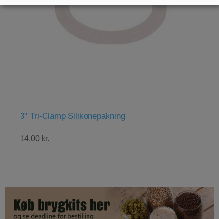
3" Tri-Clamp Silikonepakning
Abbaye 
14,00 kr.
48,00 kr