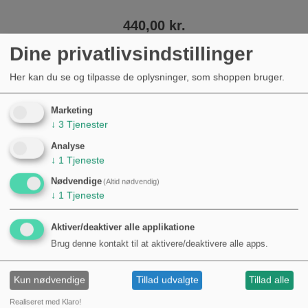
440,00 kr.
Dine privatlivsindstillinger
Her kan du se og tilpasse de oplysninger, som shoppen bruger.
Marketing
↓
3
Tjenester
Analyse
Nyheder
↓
1
Tjeneste
Nødvendige
(Altid nødvendig)
↓
1
Tjeneste
Aktiver/deaktiver alle applikatione
Brug denne kontakt til at aktivere/deaktivere alle apps.
Kun nødvendige
Tillad udvalgte
Tillad alle
Realiseret med Klaro!