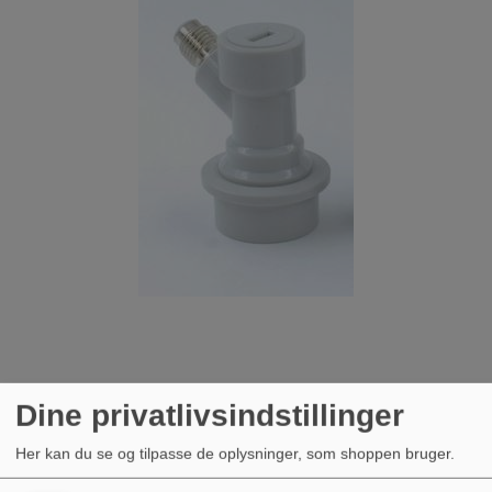
Ball Lock CO2 Connector - Cornelius
Dine privatlivsindstillinger
69,00 kr.
Her kan du se og tilpasse de oplysninger, som shoppen bruger.