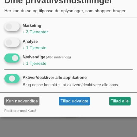
Dine privatlivsindstillinger
Her kan du se og tilpasse de oplysninger, som shoppen bruger.
Nyheder
Marketing
↓
3
Tjenester
Analyse
↓
1
Tjeneste
Nødvendige
(Altid nødvendig)
↓
1
Tjeneste
Aktiver/deaktiver alle applikatione
Brug denne kontakt til at aktivere/deaktivere alle apps.
Kun nødvendige
Tillad udvalgte
Tillad alle
Realiseret med Klaro!