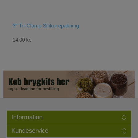
3" Tri-Clamp Silikonepakning
Abbaye 
14,00 kr.
48,00 kr
Information
Kundeservice