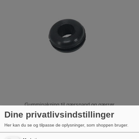
Gummipakning til gærspand og gærrør
Dine privatlivsindstillinger
6,00 kr.
Her kan du se og tilpasse de oplysninger, som shoppen bruger.