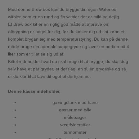
Med denne Brew box kan du brygge din egen Waterloo
witbier, som er en rund og fin witbier der er mild og dejlig.
Et Brew box kit er en rigtig god måde at afprøve om
ølbrygning er noget for dig, før du kaster dig ud i at købe et
komplet bryganlæg med temperaturstyring. Du kan på denne
måde bruge din normale suppegryde og laver en portion på 4
liter som er til at se sig ud af.
Kittet indeholder hvad du skal bruge til at brygge, du skal dog
selv have et par gryder, et dørslag, en si, en grydeske og så
er du klar til at lave dit eget øl derhjemme.
Denne kasse indeholder.
gæringstank med hane
gærrør med tylle
målebæger
vægtfyldemåler
termometer