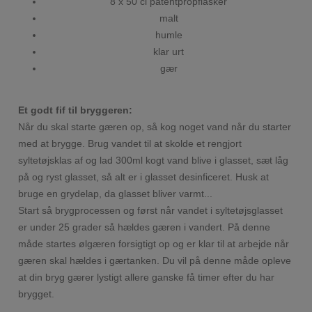
8 x 50 cl patentpropflasker
malt
humle
klar urt
gær
Et godt fif til bryggeren:
Når du skal starte gæren op, så kog noget vand når du starter
med at brygge. Brug vandet til at skolde et rengjort
syltetøjsklas af og lad 300ml kogt vand blive i glasset, sæt låg
på og ryst glasset, så alt er i glasset desinficeret. Husk at
bruge en grydelap, da glasset bliver varmt...
Start så brygprocessen og først når vandet i syltetøjsglasset
er under 25 grader så hældes gæren i vandert. På denne
måde startes ølgæren forsigtigt op og er klar til at arbejde når
gæren skal hældes i gærtanken. Du vil på denne måde opleve
at din bryg gærer lystigt allere ganske få timer efter du har
brygget.