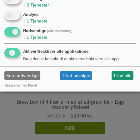
↓
3
Tjenester
Analyse
↓
1
Tjeneste
Nødvendige
(Altid nødvendig)
↓
1
Tjeneste
Aktiver/deaktiver alle applikatione
Brug denne kontakt til at aktivere/deaktivere alle apps.
Kun nødvendige
Tillad udvalgte
Tillad alle
Realiseret med Klaro!
Brew box til 4 liter øl med et all-grain kit - Egg
cracker påskeøl
569,00 kr.
529,00 kr.