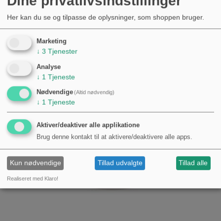
Dine privatlivsindstillinger
Her kan du se og tilpasse de oplysninger, som shoppen bruger.
Nyheder
Marketing
↓
3
Tjenester
Analyse
↓
1
Tjeneste
Nødvendige
(Altid nødvendig)
↓
1
Tjeneste
Aktiver/deaktiver alle applikatione
Brug denne kontakt til at aktivere/deaktivere alle apps.
Kun nødvendige
Tillad udvalgte
Tillad alle
Realiseret med Klaro!