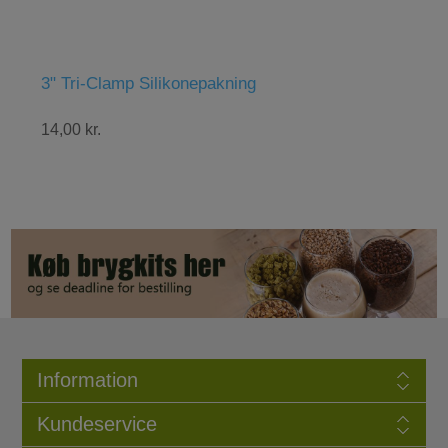
3" Tri-Clamp Silikonepakning
Abbaye
14,00 kr.
48,00 kr
Information
Kundeservice