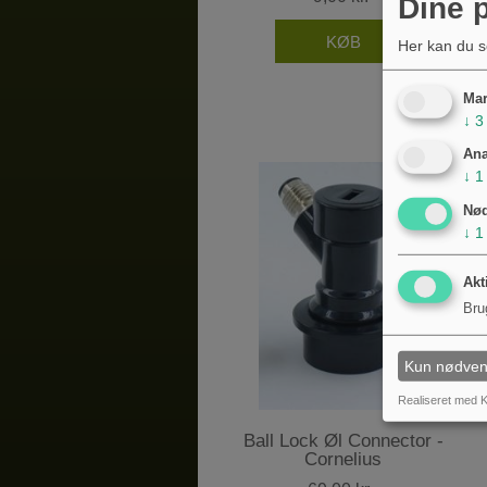
Dine p
Her kan du s
Mar
↓
3
Ana
↓
1
Nø
↓
1
Akt
Bru
Kun nødven
Realiseret med K
Ball Lock Øl Connector -
Cornelius