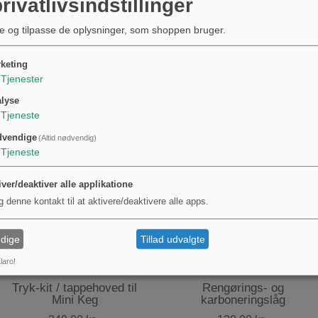
rivatlivsindstillinger
40,00 kr.
e og tilpasse de oplysninger, som shoppen bruger.
keting
Tjenester
lyse
Tjeneste
dvendige
(Altid nødvendig)
Tjeneste
iver/deaktiver alle applikatione
g denne kontakt til at aktivere/deaktivere alle apps.
dige
Tillad udvalgte
laro!
Tryk-kit / tappehoved til
Rengørings- og
Mini Keg
karboneringslåg