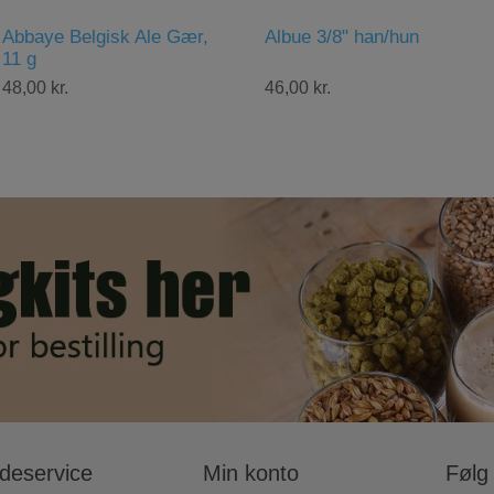
Albue 3/8" han/hun
Ball Lock Ølforbinder,
Duotight 8 mm
46,00 kr.
66,00 kr.
deservice
Min konto
Følg