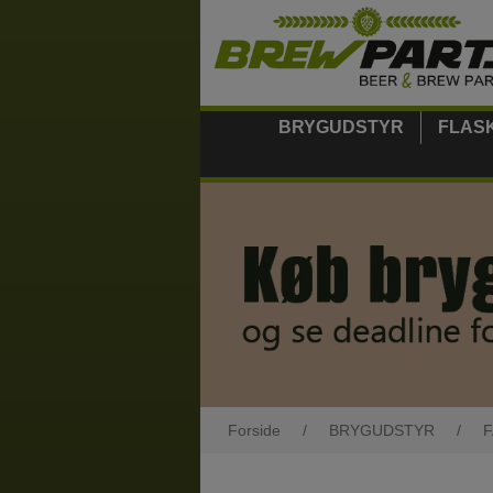
BRYGUDSTYR
FLAS
Forside
/
BRYGUDSTYR
/
F