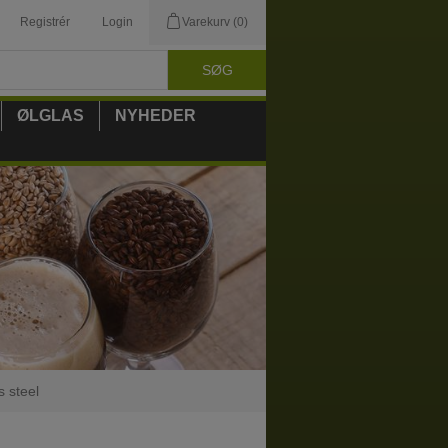
Registrér
Login
Varekurv
(0)
ØLGLAS
NYHEDER
s steel