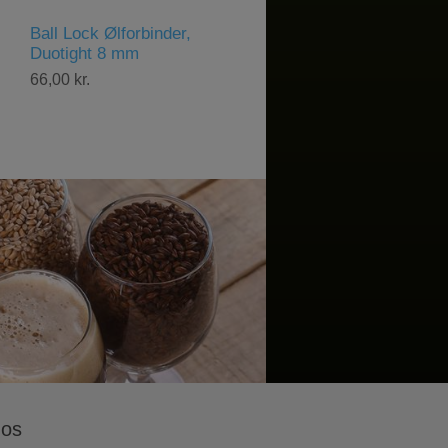
Brewster Beacon 70
Brewster Beacon 70,
Isoleringsjakke til kedel
Pumpe
430,00 kr.
1.000,00 kr.
 os